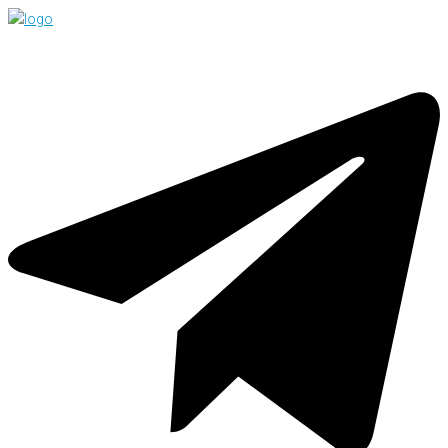
Перейти
к
контенту