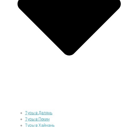
Туры в Далянь
Туры в Пекин
Туры в Хайнань