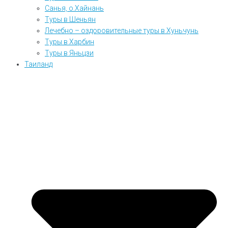
Санья, о.Хайнань
Туры в Шеньян
Лечебно – оздоровительные туры в Хуньчунь
Туры в Харбин
Туры в Яньцзи
Таиланд