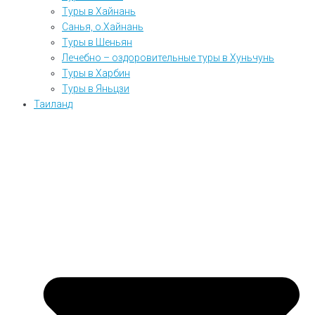
Туры в Хайнань
Санья, о.Хайнань
Туры в Шеньян
Лечебно – оздоровительные туры в Хуньчунь
Туры в Харбин
Туры в Яньцзи
Таиланд