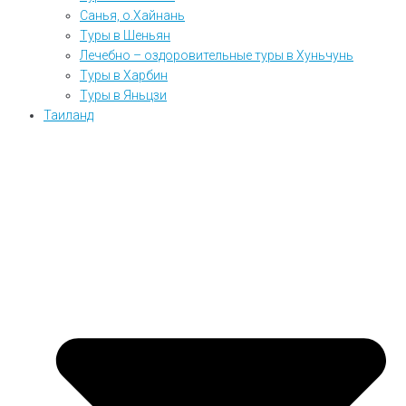
Санья, о.Хайнань
Туры в Шеньян
Лечебно – оздоровительные туры в Хуньчунь
Туры в Харбин
Туры в Яньцзи
Таиланд