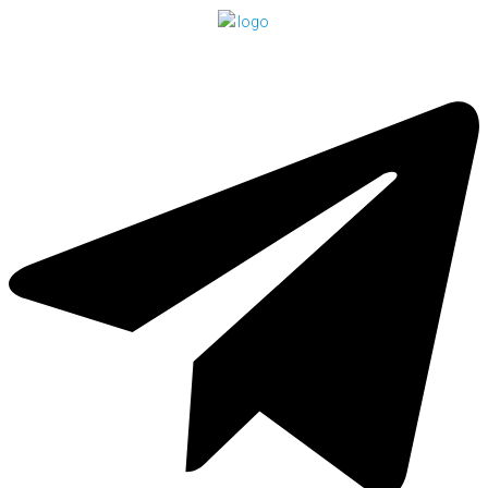
Перейти
к
контенту